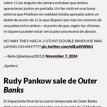
sobre JJ, los ángulos de cámara evitaban que ambos
aparecieran juntos en pantalla. Un fan notó en una toma
externa que Madison en realidad estaba apoyada sobre un
doble de acción de JJ, lo que disparó aún más los rumores de
una pelea entre ambos—al punto de que, según los chismes,
ni siquiera pueden estar cerca para una escena de abrazo.
NO WAY THEY HAD A JJ STUNT DOUBLE WHEN KIE WAS
LAYING ON HIM??????
pic.twitter.com/o0Ea6SWbh3
— Bella (@bellaisa20012)
November 7, 2024
¡Spoilers
!
Rudy Pankow sale de
Outer
Banks
El impactante final de la cuarta temporada de
Outer Banks
dejó a los fans conmocionados con la muerte de JJ Maybank,