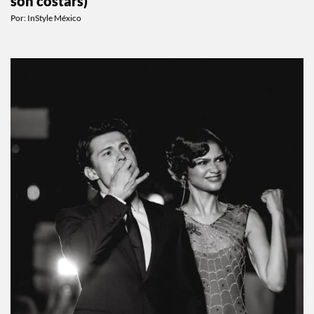
son costars)
Por:
InStyle México