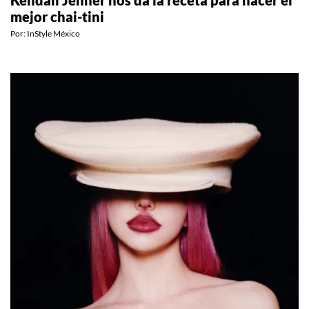
Kendall Jenner nos da la receta para hacer el
mejor chai-tini
Por:
InStyle México