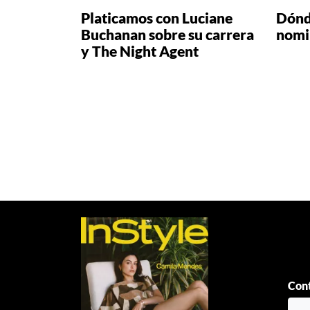
Platicamos con Luciane
Dónde
Buchanan sobre su carrera
nomi
y The Night Agent
Paginación
de
entradas
Cont