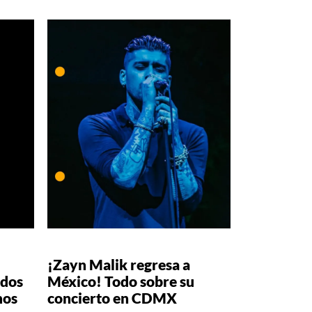
¡Zayn Malik regresa a
ados
México! Todo sobre su
mos
concierto en CDMX