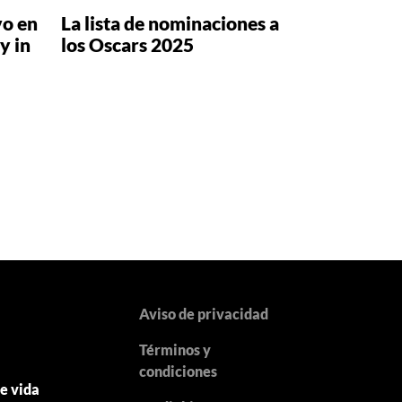
vo en
La lista de nominaciones a
y in
los Oscars 2025
Aviso de privacidad
Términos y
y
condiciones
de vida