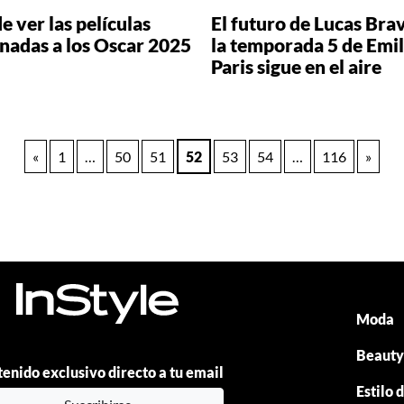
 ver las películas
El futuro de Lucas Bra
nadas a los Oscar 2025
la temporada 5 de Emil
Paris sigue en el aire
«
1
…
50
51
52
53
54
…
116
»
Moda
Beaut
enido exclusivo directo a tu email
Estilo 