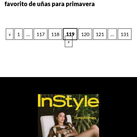
favorito de uñas para primavera
Paginación
«
1
…
117
118
119
120
121
…
131
»
de
entradas