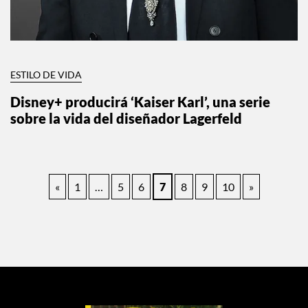
ESTILO DE VIDA
Disney+ producirá ‘Kaiser Karl’, una serie
sobre la vida del diseñador Lagerfeld
Paginación
«
1
…
5
6
7
8
9
10
»
de
entradas