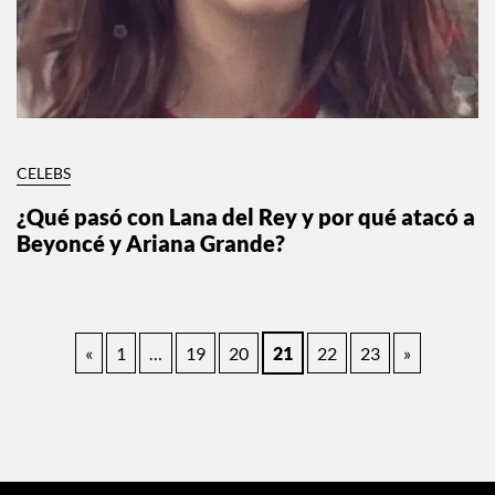
CELEBS
¿Qué pasó con Lana del Rey y por qué atacó a
Beyoncé y Ariana Grande?
Paginación
«
1
…
19
20
21
22
23
»
de
entradas